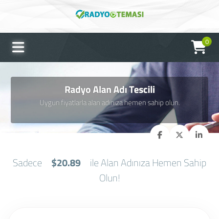
0
Radyo Alan Adı Tescili
Uygun fiyatlarla alan adınıza hemen sahip olun.
Sadece
$20.89
ile Alan Adınıza Hemen Sahip
Olun!