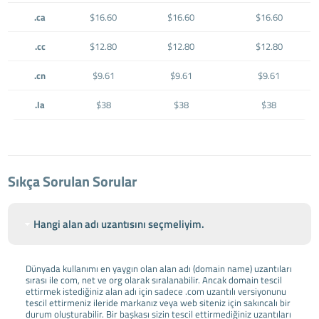
.ca
$16.60
$16.60
$16.60
.cc
$12.80
$12.80
$12.80
.cn
$9.61
$9.61
$9.61
.la
$38
$38
$38
Sıkça Sorulan Sorular
Hangi alan adı uzantısını seçmeliyim.
Dünyada kullanımı en yaygın olan alan adı (domain name) uzantıları
sırası ile com, net ve org olarak sıralanabilir. Ancak domain tescil
ettirmek istediğiniz alan adı için sadece .com uzantılı versiyonunu
tescil ettirmeniz ileride markanız veya web siteniz için sakıncalı bir
durum oluşturabilir. Bir başkası sizin tescil ettirmediğiniz uzantıları