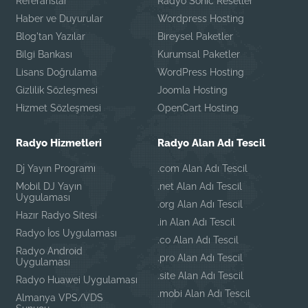
Referanslar
Radyo Sonic Reseller
Haber ve Duyurular
Wordpress Hosting
Blog'tan Yazılar
Bireysel Paketler
Bilgi Bankası
Kurumsal Paketler
Lisans Doğrulama
WordPress Hosting
Gizlilik Sözleşmesi
Joomla Hosting
Hizmet Sözleşmesi
OpenCart Hosting
Radyo Hizmetleri
Radyo Alan Adı Tescil
Dj Yayın Programı
.com Alan Adı Tescil
Mobil DJ Yayın
.net Alan Adı Tescil
Uygulaması
.org Alan Adı Tescil
Hazır Radyo Sitesi
.in Alan Adı Tescil
Radyo İos Uygulaması
.co Alan Adı Tescil
Radyo Android
.pro Alan Adı Tescil
Uygulaması
.site Alan Adı Tescil
Radyo Huawei Uygulaması
.mobi Alan Adı Tescil
Almanya VPS/VDS