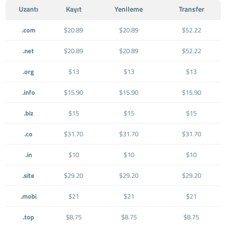
Uzantı
Kayıt
Yenileme
Transfer
.com
$20.89
$20.89
$52.22
.net
$20.89
$20.89
$52.22
.org
$13
$13
$13
.info
$15.90
$15.90
$15.90
.biz
$15
$15
$15
.co
$31.70
$31.70
$31.70
.in
$10
$10
$10
.site
$29.20
$29.20
$29.20
.mobi
$21
$21
$21
.top
$8.75
$8.75
$8.75