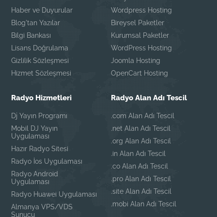
Haber ve Duyurular
Wordpress Hosting
Blog'tan Yazılar
Bireysel Paketler
Bilgi Bankası
Kurumsal Paketler
Lisans Doğrulama
WordPress Hosting
Gizlilik Sözleşmesi
Joomla Hosting
Hizmet Sözleşmesi
OpenCart Hosting
Radyo Hizmetleri
Radyo Alan Adı Tescil
Dj Yayın Programı
.com Alan Adı Tescil
Mobil DJ Yayın
.net Alan Adı Tescil
Uygulaması
.org Alan Adı Tescil
Hazır Radyo Sitesi
.in Alan Adı Tescil
Radyo İos Uygulaması
.co Alan Adı Tescil
Radyo Android
.pro Alan Adı Tescil
Uygulaması
.site Alan Adı Tescil
Radyo Huawei Uygulaması
.mobi Alan Adı Tescil
Almanya VPS/VDS
Sunucu