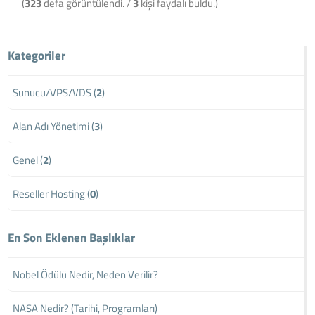
(
323
defa görüntülendi. /
3
kişi faydalı buldu.)
Kategoriler
Sunucu/VPS/VDS (
2
)
Alan Adı Yönetimi (
3
)
Genel (
2
)
Reseller Hosting (
0
)
En Son Eklenen Başlıklar
Nobel Ödülü Nedir, Neden Verilir?
NASA Nedir? (Tarihi, Programları)