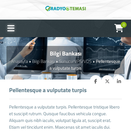
0
Bilgi Bankası
Anasayfa
Bilgi Bankası
Sunucu/VPS/VDS
Pellentesque
a vulputate turpis
Pellentesque a vulputate turpis
Pellentesque a vulputate turpis. Pellentesque tristique libero
et suscipit rutrum. Quisque faucibus vehicula congue.
Aliquam quis nibh iaculis, volutpat ligula at, suscipit erat.
Etiam vel tincidunt enim. Maecenas sit amet iaculis dui.