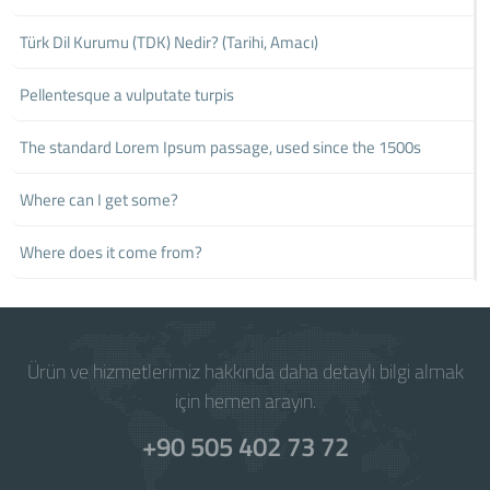
Türk Dil Kurumu (TDK) Nedir? (Tarihi, Amacı)
Pellentesque a vulputate turpis
The standard Lorem Ipsum passage, used since the 1500s
Where can I get some?
Where does it come from?
Ürün ve hizmetlerimiz hakkında daha detaylı bilgi almak
için hemen arayın.
+90 505 402 73 72