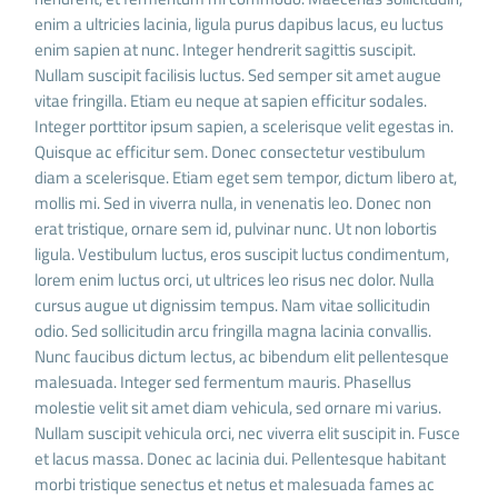
enim a ultricies lacinia, ligula purus dapibus lacus, eu luctus
enim sapien at nunc. Integer hendrerit sagittis suscipit.
Nullam suscipit facilisis luctus. Sed semper sit amet augue
vitae fringilla. Etiam eu neque at sapien efficitur sodales.
Integer porttitor ipsum sapien, a scelerisque velit egestas in.
Quisque ac efficitur sem. Donec consectetur vestibulum
diam a scelerisque. Etiam eget sem tempor, dictum libero at,
mollis mi. Sed in viverra nulla, in venenatis leo. Donec non
erat tristique, ornare sem id, pulvinar nunc. Ut non lobortis
ligula. Vestibulum luctus, eros suscipit luctus condimentum,
lorem enim luctus orci, ut ultrices leo risus nec dolor. Nulla
cursus augue ut dignissim tempus. Nam vitae sollicitudin
odio. Sed sollicitudin arcu fringilla magna lacinia convallis.
Nunc faucibus dictum lectus, ac bibendum elit pellentesque
malesuada. Integer sed fermentum mauris. Phasellus
molestie velit sit amet diam vehicula, sed ornare mi varius.
Nullam suscipit vehicula orci, nec viverra elit suscipit in. Fusce
et lacus massa. Donec ac lacinia dui. Pellentesque habitant
morbi tristique senectus et netus et malesuada fames ac