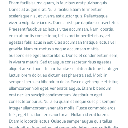
Etiam facilisis urna quam, in faucibus erat pulvinar quis.
Donec at augue erat. Nulla facilisi. Etiam fermentum
scelerisque nisl, et viverra est auctor quis. Pellentesque
viverra vulputate iaculis. Donec tristique dapibus consectetur.
Praesent faucibus ac lectus vitae accumsan. Nam lobortis,
enim at mollis consectetur, tellus orci imperdiet risus, vel
egestas felis lacus in est. Cras accumsan tristique lectus vel
gravida. Nam eu metus a neque accumsan mattis.
Suspendisse eget auctor libero. Donec et condimentum sem,
in viverra mauris. Sed ut augue consectetur risus egestas
aliquet ac sed nunc. In hac habitasse platea dictumst. Integer
luctus lorem dolor, eu dictum est pharetra sed. Morbi in
semper libero, eu bibendum dolor. Fusce eget neque efficitur,
ullamcorper nibh eget, venenatis augue. Etiam bibendum
erat nec leo suscipit condimentum. Vestibulum eget
consectetur purus. Nulla eu quam et neque suscipit semper.
Integer ullamcorper venenatis mollis. Fusce commodo eros
felis, eget tincidunt eros auctor ac. Nullam id erat lorem.
Etiam id lobortis lectus. Quisque semper augue quis tellus
hendrerit, et fermentum mi commodo. Maecenas sollicitudin,