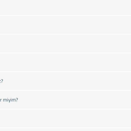
z?
r miyim?