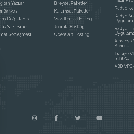
Hazır Rad
g'tan Yazılar
Bireysel Paketler
Radyo İo
gi Bankası
Kurumsal Paketler
Radyo An
sans Doğrulama
WordPress Hosting
Uygulama
lilik Sözleşmesi
Joomla Hosting
Radyo Hu
Uygulama
zmet Sözleşmesi
OpenCart Hosting
Almanya
Sunucu
Türkiye 
Sunucu
ABD VPS