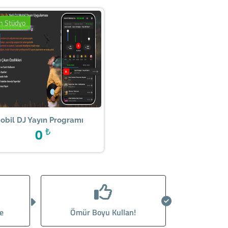
ın Stüdyo
obil DJ Yayın Programı
0
₺
e
Ömür Boyu Kullan!