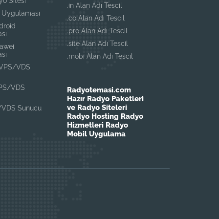
yo Sitesi
.in Alan Adı Tescil
s Uygulaması
.co Alan Adı Tescil
droid
.pro Alan Adı Tescil
sı
.site Alan Adı Tescil
awei
sı
.mobi Alan Adı Tescil
 VPS/VDS
VPS/VDS
Radyotemasi.com
Hazır Radyo Paketleri
ve Radyo Siteleri
/VDS Sunucu
Radyo Hosting Radyo
Hizmetleri Radyo
Mobil Uygulama