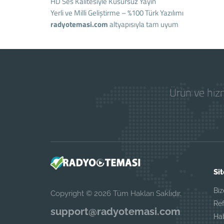
HD Ses Kalitesiyle Kusursuz Yayın
Yerli ve Milli Geliştirme – %100 Türk Yazılımı
radyotemasi.com
altyapısıyla tam uyum
Ürün ve hizm
Sit
Biz
Copyright © 2026 Tüm Hakları Saklıdır.
Ref
support@radyotemasi.com
Ha