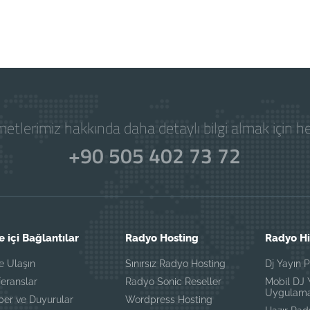
etlerimiz hakkında daha detaylı bilgi almak için 
+90 505 402 73 72
e içi Bağlantılar
Radyo Hosting
Radyo Hi
e Ulaşın
Sınırsız Radyo Hosting
Dj Yayın 
eranslar
Radyo Sonic Reseller
Mobil DJ 
Uygulama
ber ve Duyurular
Wordpress Hosting