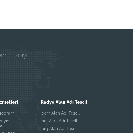
hemen arayın.
zmetleri
Radyo Alan Adı Tescil
Programı
.com Alan Adı Tescil
Yayın
.net Alan Adı Tescil
sı
.org Alan Adı Tescil