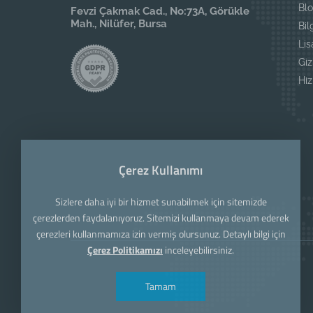
Blo
Fevzi Çakmak Cad., No:73A, Görükle
Mah., Nilüfer, Bursa
Bil
Li
Giz
Hi
Çerez Kullanımı
Sizlere daha iyi bir hizmet sunabilmek için sitemizde
çerezlerden faydalanıyoruz. Sitemizi kullanmaya devam ederek
çerezleri kullanmamıza izin vermiş olursunuz. Detaylı bilgi için
Çerez Politikamızı
inceleyebilirsiniz.
Tamam