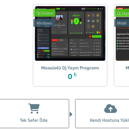
Dj Stüdyo
Dj Yay
Windows
Mobil
Masaüstü Dj Yayın Programı
M
0
₺
Tek Sefer Öde
Kendi Hostuna Yükl