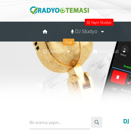
Dj Yayın Stüdyo
DJ Stüdyo
Chat
Sohbet
Kurumsal
DJ