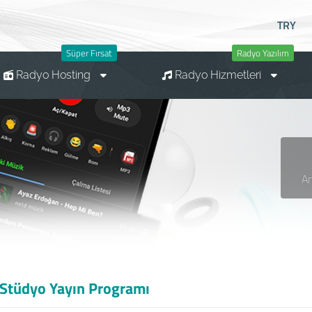
TRY
Süper Fırsat
Radyo Yazılım
Radyo Hosting
Radyo Hizmetleri
A
 Stüdyo Yayın Programı