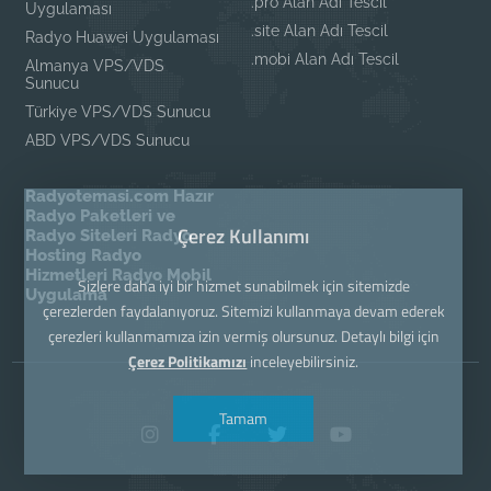
.pro Alan Adı Tescil
Uygulaması
.site Alan Adı Tescil
Radyo Huawei Uygulaması
.mobi Alan Adı Tescil
Almanya VPS/VDS
Sunucu
Türkiye VPS/VDS Sunucu
ABD VPS/VDS Sunucu
Radyotemasi.com Hazır
Radyo Paketleri ve
Çerez Kullanımı
Radyo Siteleri Radyo
Hosting Radyo
Hizmetleri Radyo Mobil
Sizlere daha iyi bir hizmet sunabilmek için sitemizde
Uygulama
çerezlerden faydalanıyoruz. Sitemizi kullanmaya devam ederek
çerezleri kullanmamıza izin vermiş olursunuz. Detaylı bilgi için
Çerez Politikamızı
inceleyebilirsiniz.
Tamam